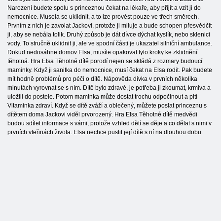
Narození budete spolu s princeznou čekat na lékaře, aby přijít a vzít ji do
nemocnice. Musela se uklidnit, a to lze provést pouze ve třech směrech.
Prvním z nich je zavolat Jackovi, protože ji miluje a bude schopen přesvědčit
ji, aby se nebála tolik. Druhý způsob je dát dívce dýchat kyslík, nebo sklenici
vody. To stručně uklidnit ji, ale ve spodní části je ukazatel silniční ambulance.
Dokud nedosáhne domov Elsa, musíte opakovat tyto kroky ke zklidnění
těhotná. Hra Elsa Těhotné dítě porodí nejen se skládá z rozmary budoucí
maminky. Když ji sanitka do nemocnice, musí čekat na Elsa rodit. Pak budete
mít hodně problémů pro péči o dítě. Nápověda dívka v prvních několika
minutách vyrovnat se s ním. Dítě bylo zdravé, je potřeba ji zkoumat, krmiva a
uložili do postele. Potom maminka může dostat trochu odpočinout a pití
Vitaminka zdraví. Když se dítě zváží a oblečený, můžete poslat princeznu s
dítětem doma Jackovi viděl prvorozený. Hra Elsa Těhotné dítě medvědi
budou sdílet informace s vámi, protože vzhled dětí se děje a co dělat s nimi v
prvních vteřinách života. Elsa nechce pustit její dítě s ní na dlouhou dobu.