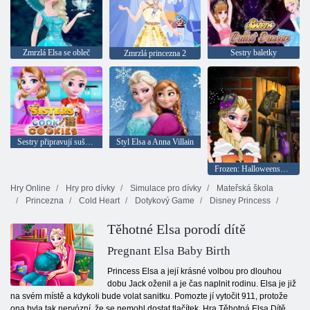
Zmrzlá Elsa se obleč
Sestry baletky
Zmrzlá princezna 2
Sestry připravují sušenky
Styl Elsa a Anna Villain
Frozen: Halloweenské kostýmy princezny
Hry Online
Hry pro dívky
Simulace pro dívky
Mateřská škola
Princezna
Cold Heart
Dotykový Game
Disney Princess
Těhotné Elsa porodí dítě
Pregnant Elsa Baby Birth
Princess Elsa a její krásné volbou pro dlouhou
dobu Jack oženil a je čas naplnit rodinu. Elsa je již
na svém místě a kdykoli bude volat sanitku. Pomozte jí vytočit 911, protože
ona byla tak nervózní, že se nemohl dostat tlačítek. Hra Těhotná Elsa Dítě