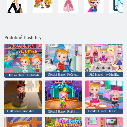
Podobné flash hry
Dětská Hazel: Péče o zuby
Dítě Hazel - květinářka
Dětská Hazel: Goldfish
Halloween hrad dítě Hazel
Dětská Hazel: Den v mateřské škole
Dětská Hazel: Roční školní den