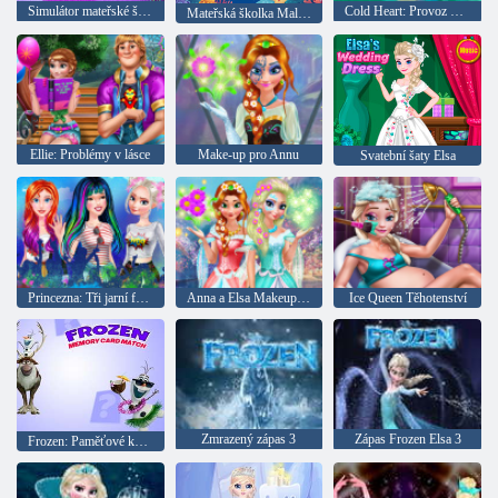
Simulátor mateřské školy
Cold Heart: Provoz na ruku princezny Anne
Mateřská školka Malá mořská víla
Ellie: Problémy v lásce
Make-up pro Annu
Svatební šaty Elsa
Princezna: Tři jarní festival
Anna a Elsa Makeup null
Ice Queen Těhotenství
Zmrazený zápas 3
Zápas Frozen Elsa 3
Frozen: Paměťové karty