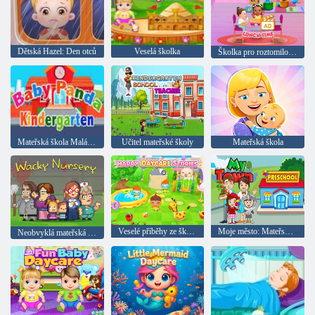
Dětská Hazel: Den otců
Veselá školka
Školka pro roztomilou holčičku
Mateřská škola Malá Panda
Učitel mateřské školy
Mateřská škola
Veselé příběhy ze školky
Moje město: Mateřská škola
Neobvyklá mateřská škola