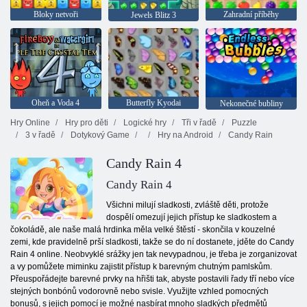
Bloky netvoři
Zahradní příběhy
Jewels Blitz 3
Oheň a Voda 4
Butterfly Kyodai
Nekonečné bubliny
Hry Online
Hry pro děti
Logické hry
Tři v řadě
Puzzle
3 v řadě
Dotykový Game
Hry na Android
Candy Rain
Candy Rain 4
Candy Rain 4
Všichni milují sladkosti, zvláště děti, protože
dospělí omezují jejich přístup ke sladkostem a
čokoládě, ale naše malá hrdinka měla velké štěstí - skončila v kouzelné
zemi, kde pravidelně prší sladkosti, takže se do ní dostanete, jděte do Candy
Rain 4 online. Neobvyklé srážky jen tak nevypadnou, je třeba je zorganizovat
a vy pomůžete miminku zajistit přístup k barevným chutným pamlskům.
Přeuspořádejte barevné prvky na hřišti tak, abyste postavili řady tří nebo více
stejných bonbónů vodorovně nebo svisle. Využijte vzhled pomocných
bonusů, s jejich pomocí je možné nasbírat mnoho sladkých předmětů