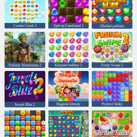
Cookie Crush 3
Zpět na Candyland 2
Hledání pokladu
Poklady Montezuma 2
Klenotní bubliny 3
Fruity Swipe 2
Magické klenoty
Pryžové bloky
Jewels Blitz 2