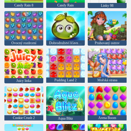
Candy Rain 8
Candy Rain
Linky 98
Ovocný rozdrcení
Dobrodružství šťavnatých bobulí
Pruhovaný ostrov
Pudding Land 2
Mořská strana
Juicy linka
Cookie Crush 2
Arena Boom
Aqua Blitz