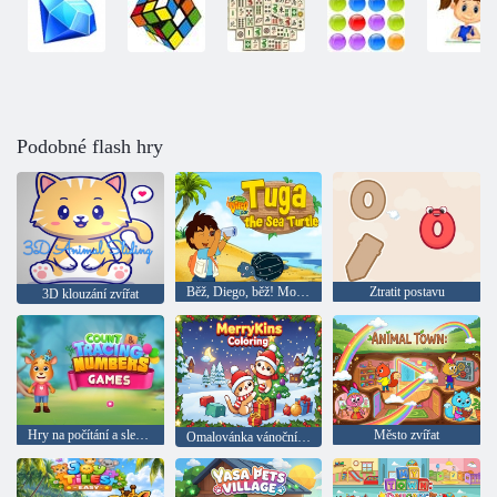
Podobné flash hry
Běž, Diego, běž! Mořská želva Tuga
Ztratit postavu
3D klouzání zvířat
Hry na počítání a sledování čísel
Město zvířat
Omalovánka vánoční kočky