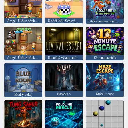
Amgel. Útěk z dětského pokoje 415
Kočičí útěk: Schovávaná
Útěk z mimozemského vězení
Amgel. Útěk z dětského pokoje 416
Konečný výstup: nulová úroveň
12 minut na útěk
Babička 5
Maze Escape
Modrý pokoj