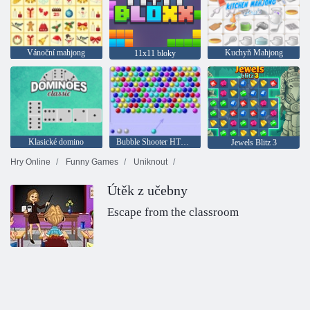
Vánoční mahjong
Kuchyň Mahjong
11x11 bloky
Klasické domino
Bubble Shooter HTML5
Jewels Blitz 3
Hry Online
Funny Games
Uniknout
Útěk z učebny
Escape from the classroom