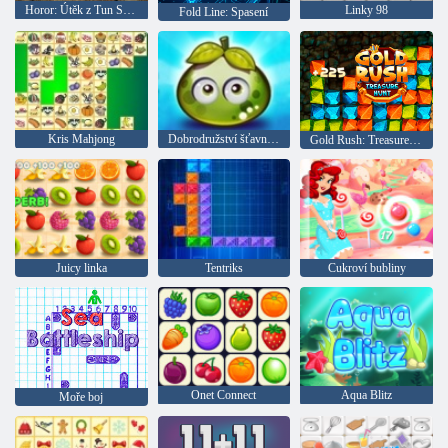
Horor: Útěk z Tun Sakhur
Linky 98
Fold Line: Spasení
Kris Mahjong
Dobrodružství šťavnatých bobulí
Gold Rush: Treasure Hunter
Juicy linka
Tentriks
Cukroví bubliny
Onet Connect
Aqua Blitz
Moře boj