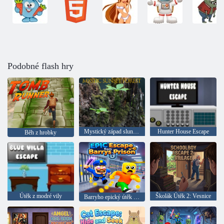
Podobné flash hry
Mystický západ slunce v lese
Hunter House Escape
Běh z hrobky
Útěk z modré vily
Školák Útěk 2: Vesnice
Barryho epický útěk z vězení