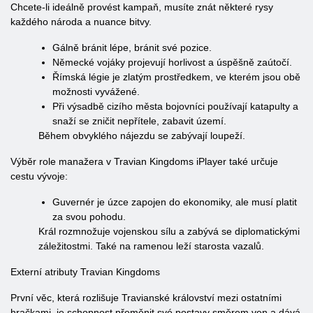
Chcete-li ideálně provést kampaň, musíte znát některé rysy
každého národa a nuance bitvy.
Gálně bránit lépe, bránit své pozice.
Německé vojáky projevují horlivost a úspěšně zaútočí.
Římská légie je zlatým prostředkem, ve kterém jsou obě
možnosti vyvážené.
Při výsadbě cizího města bojovníci používají katapulty a
snaží se zničit nepřítele, zabavit území.
Během obvyklého nájezdu se zabývají loupeží.
Výběr role manažera v Travian Kingdoms iPlayer také určuje
cestu vývoje:
Guvernér je úzce zapojen do ekonomiky, ale musí platit
za svou pohodu.
Král rozmnožuje vojenskou sílu a zabývá se diplomatickými
záležitostmi. Také na ramenou leží starosta vazalů.
Externí atributy Travian Kingdoms
První věc, která rozlišuje Travianské království mezi ostatními
hračkami, je schopnost přeměnit své postavy směrem ven a dává