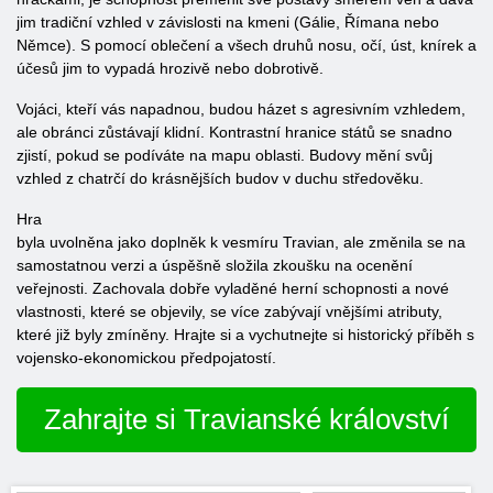
jim tradiční vzhled v závislosti na kmeni (Gálie, Římana nebo
Němce). S pomocí oblečení a všech druhů nosu, očí, úst, knírek a
účesů jim to vypadá hrozivě nebo dobrotivě.
Vojáci, kteří vás napadnou, budou házet s agresivním vzhledem,
ale obránci zůstávají klidní. Kontrastní hranice států se snadno
zjistí, pokud se podíváte na mapu oblasti. Budovy mění svůj
vzhled z chatrčí do krásnějších budov v duchu středověku.
Hra
byla uvolněna jako doplněk k vesmíru Travian, ale změnila se na
samostatnou verzi a úspěšně složila zkoušku na ocenění
veřejnosti. Zachovala dobře vyladěné herní schopnosti a nové
vlastnosti, které se objevily, se více zabývají vnějšími atributy,
které již byly zmíněny. Hrajte si a vychutnejte si historický příběh s
vojensko-ekonomickou předpojatostí.
Zahrajte si Travianské království