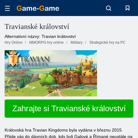
Travianské království
Alternativní názvy: Travian království
Hry Online
MMORPG hry online
Military
Strategické hry na PC
Zahrajte si Travianské království
Královská hra Travian Kingdoms byla vydána v březnu 2015.
Přijde vás do dávných dob, kdy byli Galové a Římané neustále na