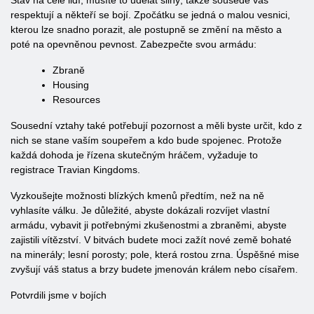
Stav na čele lidí, musíte to udělat silný, takže sousedé vás
respektují a někteří se bojí. Zpočátku se jedná o malou vesnici,
kterou lze snadno porazit, ale postupně se změní na město a
poté na opevněnou pevnost. Zabezpečte svou armádu:
Zbraně
Housing
Resources
Sousední vztahy také potřebují pozornost a měli byste určit, kdo z
nich se stane vaším soupeřem a kdo bude spojenec. Protože
každá dohoda je řízena skutečným hráčem, vyžaduje to
registrace Travian Kingdoms.
Vyzkoušejte možnosti blízkých kmenů předtím, než na ně
vyhlasíte válku. Je důležité, abyste dokázali rozvíjet vlastní
armádu, vybavit ji potřebnými zkušenostmi a zbraněmi, abyste
zajistili vítězství. V bitvách budete moci zažít nové země bohaté
na minerály; lesní porosty; pole, která rostou zrna. Úspěšné mise
zvyšují váš status a brzy budete jmenován králem nebo císařem.
Potvrdili jsme v bojích