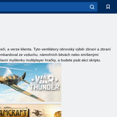
či, a verze klienta. Tyto ventilátory obrovský výběr zbraní a zbraní
la bombardoval ze vzduchu, námořních bitvách nebo smíšenými
hlavní myšlenku multiplayer hračky, a budete psát akci skriptu.
der