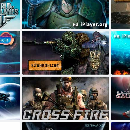
Altera online
Steamcraf
sZone Online
Deepolis 
CrossFire on-line (Cross Fair)
Battlestar