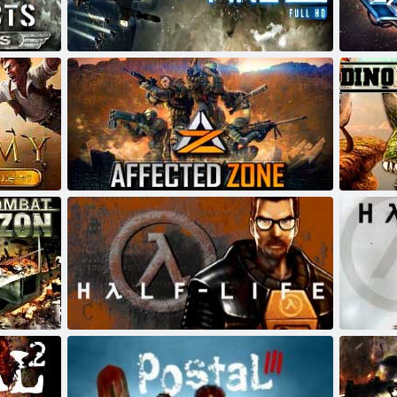
Galaxy on Fire 2 Full HD
Kolonie on
Postižené oblasti
dino Stor
Half-Life
Half-Life 2