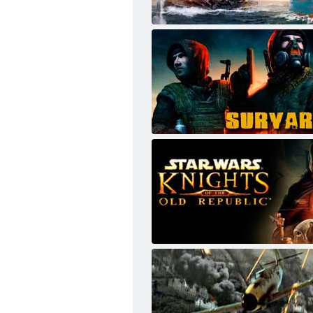
WORLD OF Varships
Survarium
Star Wars: Knights of the Old Republ