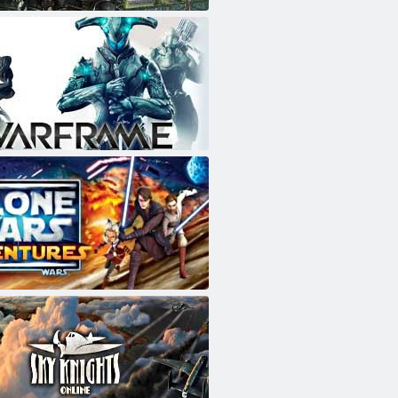
té sektor
s Adventures