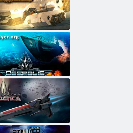
t
- podvodní fotografování
 Galactica Online