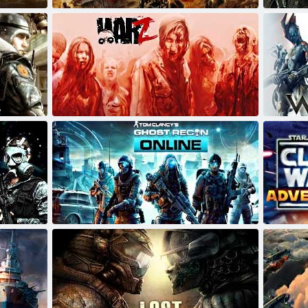
Planetside 2
Zapomenu
War Z
Warframe
Tom Clancy Ghost Recon
Clone War