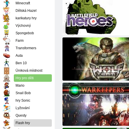
Minecraft
Dětská Hazel
karikatury hry
Výchovný
Spongebob
Battlefield Heroes
Farm
Transformers
Auta
Ben 10
Úniková místnost
Hry pro děti
Wolfteam
Mario
Snail Bob
hry Sonic
Lyžování
Questy
Flash hry
Warkeepers