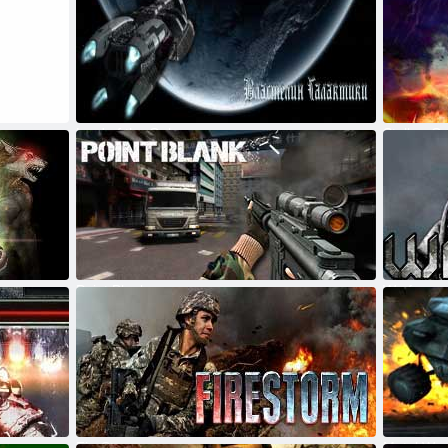
Lord of the Galaxy
Stalker On
Point Blank
Warface
FireStorm
Metal War