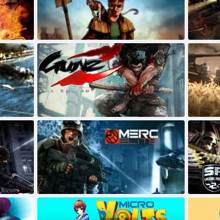
Poštovní 3
BlackShot
Gunz 2
Heroes & 
Merc Elite
SKILL Spec