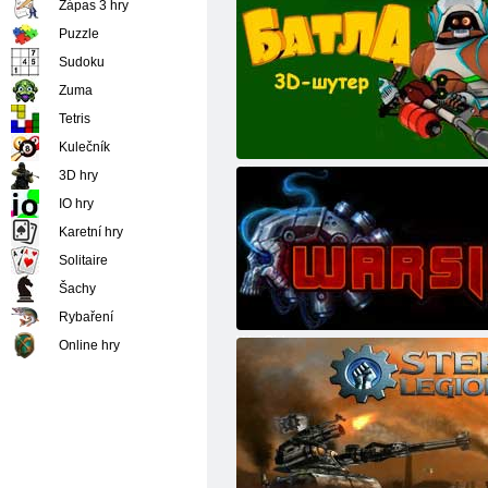
Zápas 3 hry
Puzzle
Sudoku
Zuma
Tetris
Kulečník
Bitvy
3D hry
IO hry
Karetní hry
Solitaire
Šachy
Rybaření
WarSide
Online hry