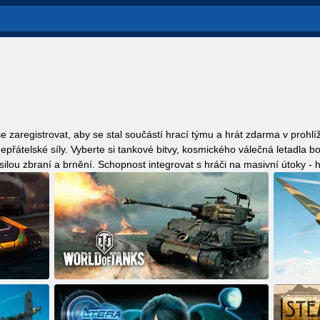
 zaregistrovat, aby se stal součástí hrací týmu a hrát zdarma v prohlíže
 nepřátelské síly. Vyberte si tankové bitvy, kosmického válečná letad
silou zbraní a brnění. Schopnost integrovat s hráči na masivní útoky - 
World of Tanks
War Thun