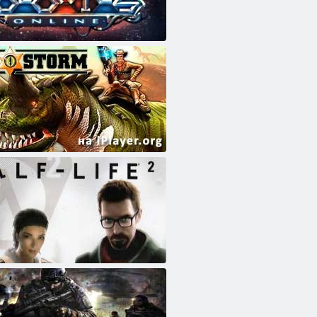
line
m