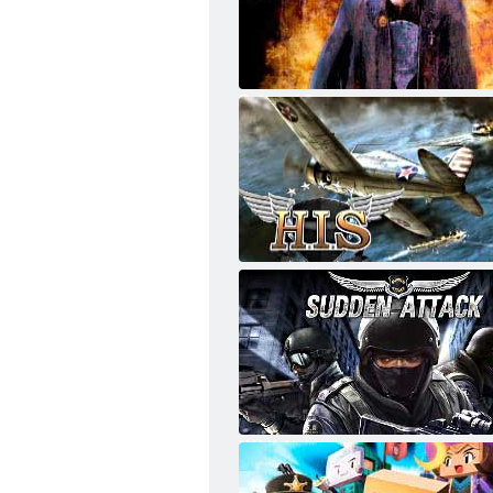
Poštovní 2
Heroes in the Sky
Náhlý útok