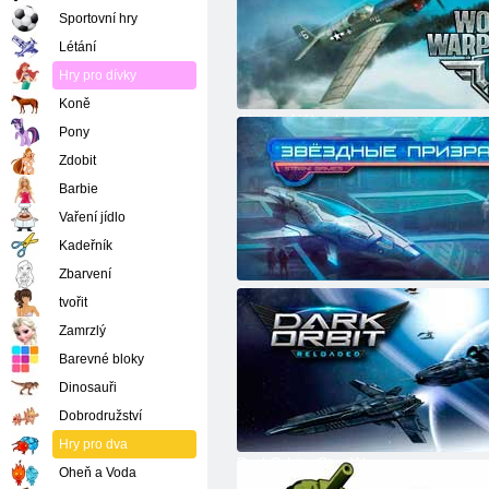
Sportovní hry
Létání
Hry pro dívky
Koně
World of Warplanes
Pony
Zdobit
Barbie
Vaření jídlo
Kadeřník
Zbarvení
Star duchové
tvořit
Zamrzlý
Barevné bloky
Dinosauři
Dobrodružství
Hry pro dva
DarkOrbit - Star Wars
Oheň a Voda