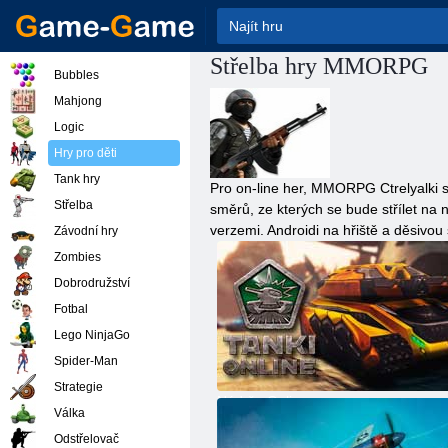
Střelba hry MMORPG
Bubbles
Mahjong
Logic
Hry pro děti
Tank hry
Pro on-line her, MMORPG Ctrelyalki se
Střelba
směrů, ze kterých se bude střílet na
verzemi. Androidi na hřiště a děsivou 
Závodní hry
Zombies
Dobrodružství
Fotbal
Lego NinjaGo
Spider-Man
Strategie
Nádrže Online
Válka
Odstřelovač