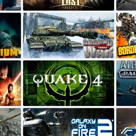
Zapomenuté Paradise
Sky Knigh
Nádrže pozemní války
Borderlan
ic
Quake 4
Air Confli