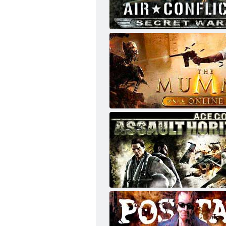
Air Conflicts: Secret Wars
The Mummy Online
Ace Combat Assault Horizon