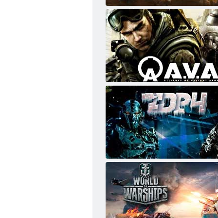
Ocelové legie
Alliance of Valiant Arms
TDP4 tým bitvy online