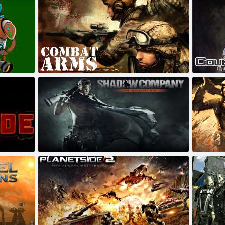
Combat Arms
Counter-S
Shadow Company
Grimlands