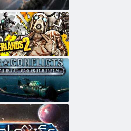
ts
ds 2
cts: Pacific dopravců. Asa Pacific