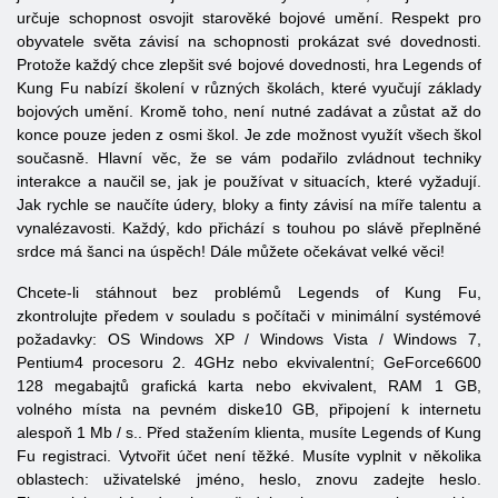
určuje schopnost osvojit starověké bojové umění. Respekt pro
obyvatele světa závisí na schopnosti prokázat své dovednosti.
Protože každý chce zlepšit své bojové dovednosti, hra Legends of
Kung Fu nabízí školení v různých školách, které vyučují základy
bojových umění. Kromě toho, není nutné zadávat a zůstat až do
konce pouze jeden z osmi škol. Je zde možnost využít všech škol
současně. Hlavní věc, že ​​se vám podařilo zvládnout techniky
interakce a naučil se, jak je používat v situacích, které vyžadují.
Jak rychle se naučíte údery, bloky a finty závisí na míře talentu a
vynalézavosti. Každý, kdo přichází s touhou po slávě přeplněné
srdce má šanci na úspěch! Dále můžete očekávat velké věci!
Chcete-li stáhnout bez problémů Legends of Kung Fu,
zkontrolujte předem v souladu s počítači v minimální systémové
požadavky: OS Windows XP / Windows Vista / Windows 7,
Pentium4 procesoru 2. 4GHz nebo ekvivalentní; GeForce6600
128 megabajtů grafická karta nebo ekvivalent, RAM 1 GB,
volného místa na pevném diske10 GB, připojení k internetu
alespoň 1 Mb / s.. Před stažením klienta, musíte Legends of Kung
Fu registraci. Vytvořit účet není těžké. Musíte vyplnit v několika
oblastech: uživatelské jméno, heslo, znovu zadejte heslo.