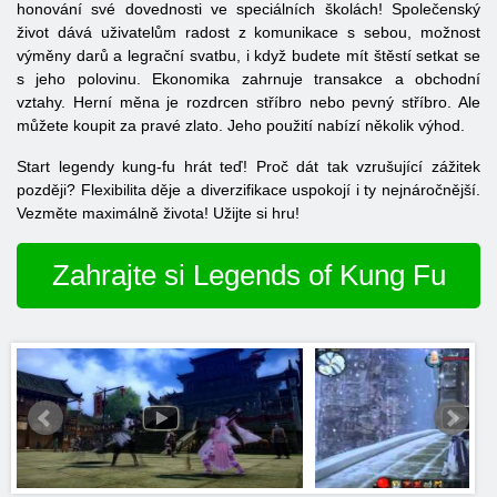
honování své dovednosti ve speciálních školách! Společenský
život dává uživatelům radost z komunikace s sebou, možnost
výměny darů a legrační svatbu, i když budete mít štěstí setkat se
s jeho polovinu. Ekonomika zahrnuje transakce a obchodní
vztahy. Herní měna je rozdrcen stříbro nebo pevný stříbro. Ale
můžete koupit za pravé zlato. Jeho použití nabízí několik výhod.
Start legendy kung-fu hrát teď! Proč dát tak vzrušující zážitek
později? Flexibilita děje a diverzifikace uspokojí i ty nejnáročnější.
Vezměte maximálně života! Užijte si hru!
Zahrajte si Legends of Kung Fu