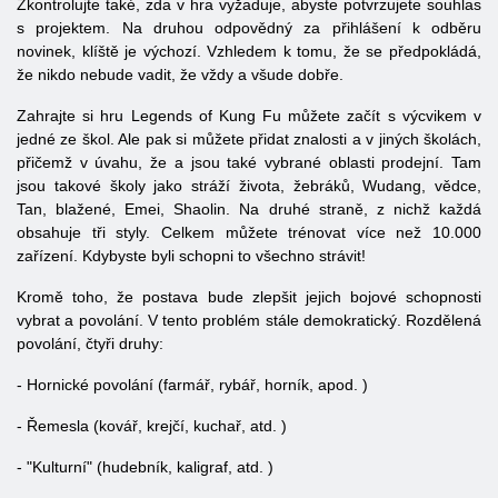
Zkontrolujte také, zda v hra vyžaduje, abyste potvrzujete souhlas
s projektem. Na druhou odpovědný za přihlášení k odběru
novinek, klíště je výchozí. Vzhledem k tomu, že se předpokládá,
že nikdo nebude vadit, že vždy a všude dobře.
Zahrajte si hru Legends of Kung Fu můžete začít s výcvikem v
jedné ze škol. Ale pak si můžete přidat znalosti a v jiných školách,
přičemž v úvahu, že a jsou také vybrané oblasti prodejní. Tam
jsou takové školy jako stráží života, žebráků, Wudang, vědce,
Tan, blažené, Emei, Shaolin. Na druhé straně, z nichž každá
obsahuje tři styly. Celkem můžete trénovat více než 10.000
zařízení. Kdybyste byli schopni to všechno strávit!
Kromě toho, že postava bude zlepšit jejich bojové schopnosti
vybrat a povolání. V tento problém stále demokratický. Rozdělená
povolání, čtyři druhy:
- Hornické povolání (farmář, rybář, horník, apod. )
- Řemesla (kovář, krejčí, kuchař, atd. )
- "Kulturní" (hudebník, kaligraf, atd. )