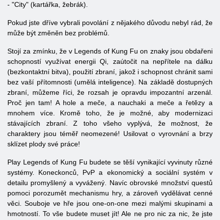
- "City" (kartářka, žebrák).
Pokud jste dříve vybrali povolání z nějakého důvodu nebyl rád, že
může být změněn bez problémů.
Stojí za zmínku, že v Legends of Kung Fu on znaky jsou obdařeni
schopností využívat energii Qi, zaútočit na nepřítele na dálku
(bezkontaktní bitva), použití zbraní, jakož i schopnost chránit sami
bez vaší přítomnosti (umělá inteligence). Na základě dostupných
zbraní, můžeme říci, že rozsah je opravdu impozantní arzenál.
Proč jen tam! A hole a meče, a nauchaki a meče a řetězy a
mnohem více. Kromě toho, že je možné, aby modernizaci
stávajících zbraní. Z toho všeho vyplývá, že možnost, že
charaktery jsou téměř neomezené! Usilovat o vyrovnání a brzy
sklízet plody své práce!
Play Legends of Kung Fu budete se těší vynikající vyvinuty různé
systémy. Koneckonců, PvP a ekonomický a sociální systém v
detailu promyšlený a vyvážený. Navíc obrovské množství questů
pomoci porozumět mechanismu hry, a zároveň vydělávat cenné
věci. Souboje ve hře jsou one-on-one mezi malými skupinami a
hmotností. To vše budete muset jít! Ale ne pro nic za nic, že ​​jste