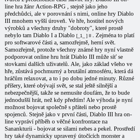
line hra
žánr
Action-RPG
, stejně jako jeho
předchůdci, ale v porovnání s nimi,
online hry Diablo
III
mnohem vyšší úroveň. Ve hře, hostitel nových
výrobků a všechny druhy "dobroty", které prostě
nebylo tam
Diablo
I
a
Diablo
. Zejména to platí
[_1_ ] II
pro softwarové části a, samozřejmě, herní svět.
Samozřejmě, protože všechny známé hry nyní vlastně
podporovat online hru
hrát Diablo III
může síť se
stovkami dalších uživatelů. Ale, jako základ všeho ve
hře, zůstává pochmurný a brutální atmosféru, která dá
hráčům relaxovat, a to i po dobu jedné minuty. Různé
příšery, které obývají svět, se stal ještě silnější a
nebezpečnější, takže se nemusíte doufám, že to bude
jednodušší hrát, než kdy předtím! Ale výhoda je nyní
možnost bojovat společně s přáteli nebo prostě
spojenců. Stejně jako v první části,
Diablo III hra on-
line
vypráví příběh o věčné konfrontace na
Sanankturii - bojovat se silami nebes a pekel. Prostředí
hry také dynamicky upravený útočících monster a