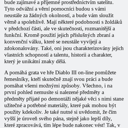
bude zajímavé a příjemné prostřednictvím satelitu.
Tyto odvážní a věrní pomocníci budou s vámi
neustále
za žádných okolností, a bude vám sloužit
věrně a spolehlivě. Mají některé podobnosti s žoldáků
v předchozí části, ale ve skutečnosti, rozmanitější a
funkční. Kromě použití jejich příslušných zbraní a
konvenční válku, které se neustále vyvíjejí a
zdokonalovány. Také, oni jsou charakterizovány jejich
vlastních schopností a talentu, historii a charakter,
který je unikátní znaky dělá.
A pomáhá
grata ve hře Diablo III on-line
pomůžete
řemeslníky, kteří skutečně znají svou práci a bude
pomáhat všemi možnými způsoby. Všechno, i na
první pohled nemusíte si nalezené předměty a
předměty přijaté po demontáži nějaké věci s nimi stane
užitečné a potřebné materiály, které pak mohou být
použity kdekoliv. Je také nutné si uvědomit, že čím
vyšší je úroveň svého pána, stejně jako lepší díly,
které zpracovává, tím lépe bude nakonec vést! Tak, v