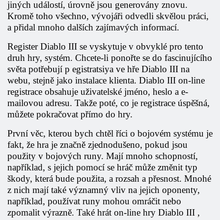
jiných událostí, úrovně jsou generovány znovu.
Kromě toho všechno, vývojáři odvedli skvělou práci,
a přidal mnoho dalších zajímavých informací.
Register Diablo III
se vyskytuje v obvyklé pro tento
druh hry, systém. Chcete-li ponořte se do fascinujícího
světa potřebují p
egistratsiya ve hře Diablo III
na
webu, stejně jako instalace klienta.
Diablo III on-line
registrace
obsahuje uživatelské jméno, heslo a e-
mailovou adresu.
Takže poté, co je registrace úspěšná,
můžete pokračovat přímo do hry.
První věc, kterou bych chtěl říci o bojovém systému je
fakt, že hra je značně zjednodušeno, pokud jsou
použity v bojových runy. Mají mnoho schopností,
například, s jejich pomocí se hráč může změnit typ
škody, která bude použita, a rozsah a přesnost. Mnohé
z nich mají také významný vliv na jejich oponenty,
například, používat runy mohou omráčit nebo
zpomalit výrazně. Také
hrát on-line hry Diablo III
,