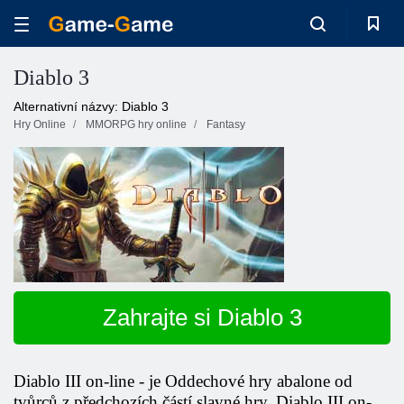
Diablo 3
Alternativní názvy: Diablo 3
Hry Online
MMORPG hry online
Fantasy
Zahrajte si Diablo 3
Diablo III on-line -
je
Oddechové hry
abalone
od
tvůrců z předchozích částí slavné hry.
Diablo III on-