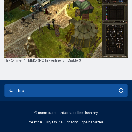
Hry Online
MMORPG hry online
Diablo 3
© game-game - zdarma online flash hry
English
čeština
Hry Online
Značky
Zpětná vazba
Français