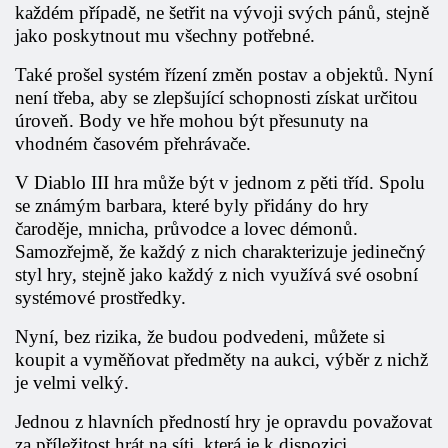
každém případě, ne šetřit na vývoji svých pánů, stejně
jako poskytnout mu všechny potřebné.
Také prošel systém řízení změn postav a objektů. Nyní
není třeba, aby se zlepšující schopnosti získat určitou
úroveň. Body ve hře mohou být přesunuty na
vhodném časovém přehrávače.
V
Diablo III hra
může být v jednom z pěti tříd. Spolu
se známým barbara, které byly přidány do hry
čaroděje, mnicha, průvodce a lovec démonů.
Samozřejmě, že každý z nich charakterizuje jedinečný
styl hry, stejně jako každý z nich využívá své osobní
systémové prostředky.
Nyní, bez rizika, že budou podvedeni, můžete si
koupit a vyměňovat předměty na aukci, výběr z nichž
je velmi velký.
Jednou z hlavních předností hry je opravdu považovat
za příležitost hrát na síti, která je k dispozici