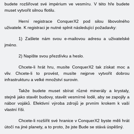
budete rozšiřovat své impérium ve vesmíru. V této hře budete
muset vytvořit silnou flotilu.
Herní registrace ConquerX2 pod silou libovolného
uživatele. K registraci je nutné splnit následující požadavky:
1) Zašlete nám svou e-mailovou adresu a uživatelské
jméno.
2) Napište svou přezdívku a heslo.
Chcete-li hrát hru, musíte ConquerX2 tak získat moc a
vliv. Chcete-li to provést, musíte nejprve vytvořit dobrou
infrastrukturu a velké množství surovin.
Takže budete muset sbírat různé minerály a krystaly,
stejně jako stavět budovy, stavět vesmírné lodě, aby se zapojily a
nábor vojáků. Efektivní výroba zdrojů je prvním krokem k vaší
vlastní říši.
Chcete-li rozšířit své hranice v ConquerX2 byste měli hrát
útočí na jiné planety, a to proto, že jste Bude se stává úspěšný.