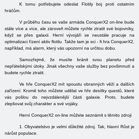
K tomu potřebujete odeslat Flotily boj proti ostatním
hráčům.
V průběhu času se vaše armáda ConquerX2 on-line bude
stále více a více, ale zároveň můžete rychle ztratit své bojovníky,
když se přes galaxii. Herní vývojáři se neustále pracuje na
optimalizaci řízení aktiv flotilu. Takže tam je sci - fi hra ConquerX2,
například, má alarm, který vás upozorní na určitou dobu.
Samozřejmě, že musíte bránit svou planetu před
nepřátelskými útoky. Jinak všechny vaše služby bez povšimnutí a
budete rychle ztratit.
Ve hře ConquerX2 mít spoustu obranných věží a dalších
zařízení. Kromě toho můžete udělat ve hře desítky questů, které
vás pošlou do nejvzdálenější části galaxie. Proto, budete
zlepšovat svůj charakter a své vojáky.
Herní ConquerX2 on-line můžete seznámit s těmito zdroji
1.
Obyvatelstvo
je velmi důležité
zdroj.
Tak,
hlavní
Růst je
nárůst
populace.