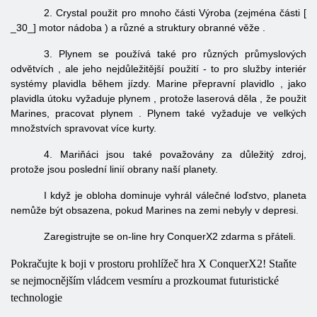
2.
Crystal
použit
pro
mnoho
části
Výroba
(zejména
části [
_30_]
motor
nádoba
)
a různé
a struktury
obranné věže
.
3.
Plynem
se používá také pro
různých průmyslových
odvětvích
, ale
jeho nejdůležitější použití
- to
pro
služby
interiér
systémy
plavidla během
jízdy.
Marine
přepravní plavidlo
, jako
plavidla útoku
vyžaduje
plynem
, protože
laserová děla
, že
použit
Marines, pracovat
plynem
.
Plynem
také vyžaduje
ve velkých
množstvích
spravovat více
kurty.
4. Mariňáci jsou také považovány za důležitý zdroj,
protože jsou poslední linií obrany naší planety.
I když je obloha dominuje vyhrál válečné loďstvo, planeta
nemůže být obsazena, pokud Marines na zemi nebyly v depresi.
Zaregistrujte se on-line hry ConquerX2 zdarma s přáteli.
Pokračujte k boji v prostoru prohlížeč hra X ConquerX2! Staňte
se nejmocnějším vládcem vesmíru a prozkoumat futuristické
technologie