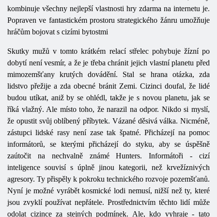
kombinuje všechny nejlepší vlastnosti hry zdarma na internetu je.
Popraven ve fantastickém prostoru strategického žánru umožňuje
hráčům bojovat s cizími bytostmi
Skutky mužů v tomto krátkém relací střelec pohybuje žízní po
dobytí není vesmír, a že je třeba chránit jejich vlastní planetu před
mimozemšťany krutých dovádění. Stal se hrana otázka, zda
lidstvo přežije a zda obecné bránit Zemi. Cizinci doufal, že lidé
budou utíkat, aniž by se ohlédl, takže je s novou planetu, jak se
říká vlažný. Ale místo toho, že narazil na odpor. Nikdo si myslí,
že opustit svůj oblíbený příbytek. Vázané děsivá válka. Nicméně,
zástupci lidské rasy není zase tak špatné. Přicházejí na pomoc
informátorů, se kterými přicházejí do styku, aby se úspěšně
zaútočit na nechvalně známé Hunters. Informátoři - cizí
inteligence souvisí s úplně jinou kategorii, než krvežíznivých
agresory. Ty přispěly k pokroku technického rozvoje pozemšťanů.
Nyní je možné vyrábět kosmické lodi nemusí, nižší než ty, které
jsou zvyklí používat nepřátele. Prostřednictvím těchto lidí může
odolat cizince za stejných podmínek. Ale, kdo vyhraje - tato