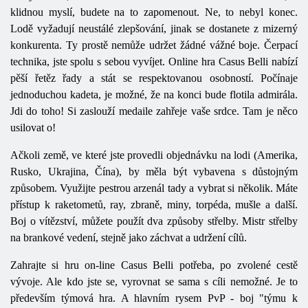
klidnou myslí, budete na to zapomenout. Ne, to nebyl konec.
Lodě vyžadují neustálé zlepšování, jinak se dostanete z mizerný
konkurenta. Ty prostě nemůže udržet žádné vážné boje. Čerpací
technika, jste spolu s sebou vyvíjet. Online hra Casus Belli nabízí
pěší řetěz řady a stát se respektovanou osobností. Počínaje
jednoduchou kadeta, je možné, že na konci bude flotila admirála.
Jdi do toho! Si zaslouží medaile zahřeje vaše srdce. Tam je něco
usilovat o!
Ačkoli země, ve které jste provedli objednávku na lodi (Amerika,
Rusko, Ukrajina, Čína), by měla být vybavena s důstojným
způsobem. Využijte pestrou arzenál tady a vybrat si několik. Máte
přístup k raketometů, ray, zbraně, miny, torpéda, mušle a další.
Boj o vítězství, můžete použít dva způsoby střelby. Mistr střelby
na brankové vedení, stejně jako záchvat a udržení cílů.
Zahrajte si hru on-line Casus Belli potřeba, po zvolené cestě
vývoje. Ale kdo jste se, vyrovnat se sama s cíli nemožné. Je to
především týmová hra. A hlavním rysem
PvP
- boj "týmu k