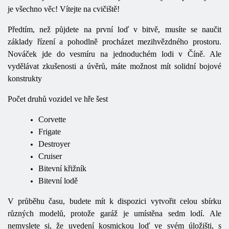
je všechno věc! Vítejte na cvičiště!
Předtím, než půjdete na první loď v bitvě, musíte se naučit
základy řízení a pohodlně procházet mezihvězdného prostoru.
Nováček jde do vesmíru na jednoduchém lodi v Číně. Ale
vydělávat zkušenosti a úvěrů, máte možnost mít solidní bojové
konstrukty
Počet druhů vozidel ve hře šest
Corvette
Frigate
Destroyer
Cruiser
Bitevní křižník
Bitevní lodě
V průběhu času, budete mít k dispozici vytvořit celou sbírku
různých modelů, protože garáž je umístěna sedm lodí. Ale
nemyslete si, že uvedení kosmickou loď ve svém úložišti, s