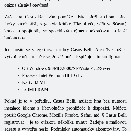
otázka zůstává otevřená.
Začal hrát Casus Belli vám pomůže lidstvu přežít a chránit před
útoky, které přišly z galaxie kritiky. Hlavní věc, věřit ve šťastný
konec a spojit síly se spolehlivým týmem pokračovat na lepší
budoucnost.
Jen musíte se zaregistrovat do hry Casus Belli. Ale dříve, než si
vytvoříte účet, ujistěte se, že váš počítač splňuje tuto konfiguraci:
OS
Windows 98/ME/2000/XP/Vista × 32/Seven
Procesor
Intel Pentium
ΙΙΙ
1
GHz
Karty
32
MB
128MB RAM
Pokud je to v pořádku, Casus Belli, můžete hrát bez nutnosti
instalace klienta z libovolného prohlížeče k dispozici. Můžete
použít Google Chrome, Mozilla Firefox, Safari, atd. § Casus Belli
registrovat - je to otázkou několika minut. Zadejte e-mailovou
adresu a vytvořte heslo. Podmínky automaticky akceptovány. To